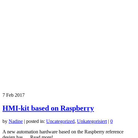
7
Feb 2017
HMI-kit based on Raspberry
by
Nadine
|
posted in:
Uncategorized
,
Unkategorisiert
|
0
A new automation hardware based on the Raspberry reference
design has…. Read more!